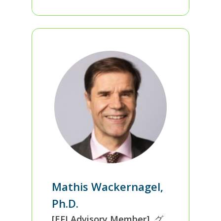
Mathis Wackernagel,
Ph.D.
[EFJ Advisory Member]
グ