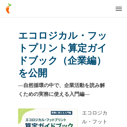
Skip
Men
to
main
content
エコロジカル・フッ
トプリント算定ガイ
ドブック（企業編）
を公開
―自然循環の中で、企業活動を読み解
くための実務に使える入門編―
エコロジカ
ル・フット